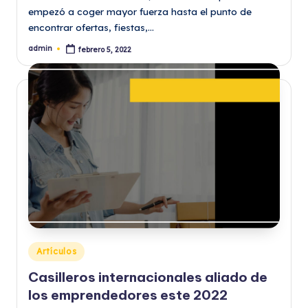
empezó a coger mayor fuerza hasta el punto de
encontrar ofertas, fiestas,…
admin
febrero 5, 2022
Publicado
por
Publicado
Artículos
en
Casilleros internacionales aliado de
los emprendedores este 2022