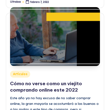
Ultrabox
febrero 7, 2022
Publicado
por
Publicado
Artículos
en
Cómo no verse como un viejito
comprando online este 2022
Este año ya no hay excusa de no saber comprar
online, la gran mayoría se acostumbró a las buenas o
a las malas a este tipo de compras, pero si…