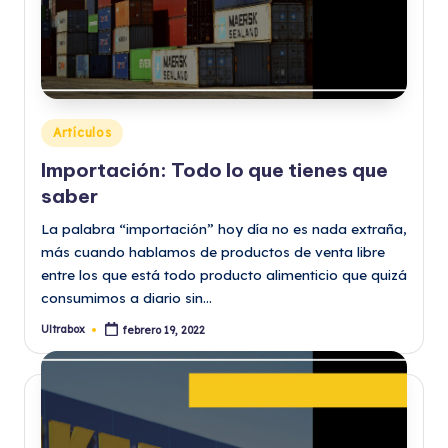
Publicado
Artículos
en
Importación: Todo lo que tienes que
saber
La palabra “importación” hoy día no es nada extraña,
más cuando hablamos de productos de venta libre
entre los que está todo producto alimenticio que quizá
consumimos a diario sin…
Ultrabox
febrero 19, 2022
Publicado
por