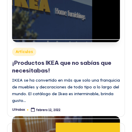
Publicado
Artículos
en
¡Productos IKEA que no sabías que
necesitabas!
IKEA se ha convertido en más que solo una franquicia
de muebles y decoraciones de todo tipo a lo largo del
mundo. El catálogo de Ikea es interminable, brinda
gusto…
Ultrabox
febrero 12, 2022
Publicado
por