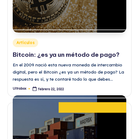
Publicado
Artículos
en
Bitcoin: ¿es ya un método de pago?
En el 2009 nació esta nueva moneda de intercambio
digital, pero el Bitcoin ¿es ya un método de pago? La
respuesta es sí, y te contaré todo lo que debes…
Ultrabox
febrero 22, 2022
Publicado
por