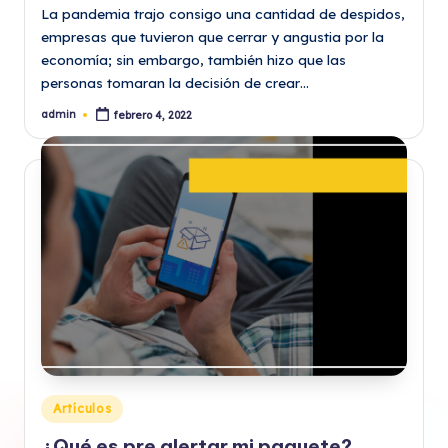
La pandemia trajo consigo una cantidad de despidos,
empresas que tuvieron que cerrar y angustia por la
economía; sin embargo, también hizo que las
personas tomaran la decisión de crear…
admin
febrero 4, 2022
Publicado
por
Publicado
Artículos
en
¿Qué es pre alertar mi paquete?