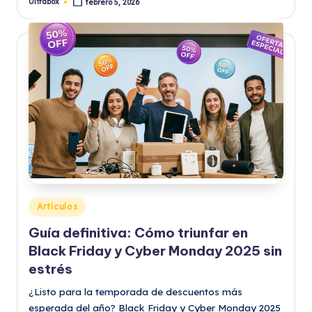
Ultrabox
febrero 5, 2026
Publicado
por
Publicado
Artículos
en
Guía definitiva: Cómo triunfar en
Black Friday y Cyber Monday 2025 sin
estrés
¿Listo para la temporada de descuentos más
esperada del año? Black Friday y Cyber Monday 2025