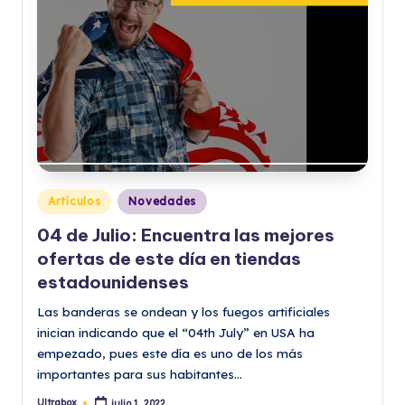
Publicado
Artículos
Novedades
en
04 de Julio: Encuentra las mejores
ofertas de este día en tiendas
estadounidenses
Las banderas se ondean y los fuegos artificiales
inician indicando que el “04th July” en USA ha
empezado, pues este día es uno de los más
importantes para sus habitantes…
Ultrabox
julio 1, 2022