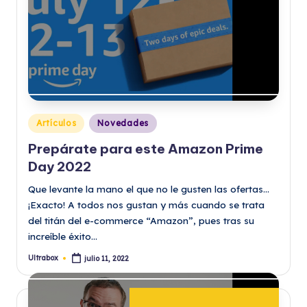
Publicado
Artículos
Novedades
en
Prepárate para este Amazon Prime
Day 2022
Que levante la mano el que no le gusten las ofertas…
¡Exacto! A todos nos gustan y más cuando se trata
del titán del e-commerce “Amazon”, pues tras su
increíble éxito…
Ultrabox
julio 11, 2022
Publicado
por