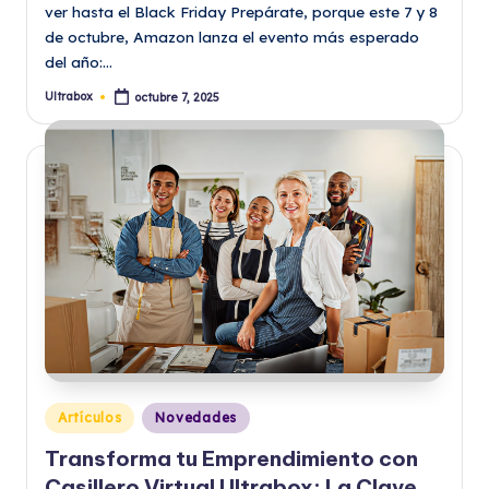
ver hasta el Black Friday Prepárate, porque este 7 y 8
de octubre, Amazon lanza el evento más esperado
del año:…
Ultrabox
octubre 7, 2025
Publicado
por
Publicado
Artículos
Novedades
en
Transforma tu Emprendimiento con
Casillero Virtual Ultrabox: La Clave