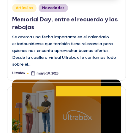
Publicado
Artículos
Novedades
en
Memorial Day, entre el recuerdo y las
rebajas
Se acerca una fecha importante en el calendario
estadounidense que también tiene relevancia para
quienes nos encanta aprovechar buenas ofertas.
Desde tu casillero virtual Ultrabox te contamos todo
sobre el…
Ultrabox
mayo 19, 2025
Publicado
por