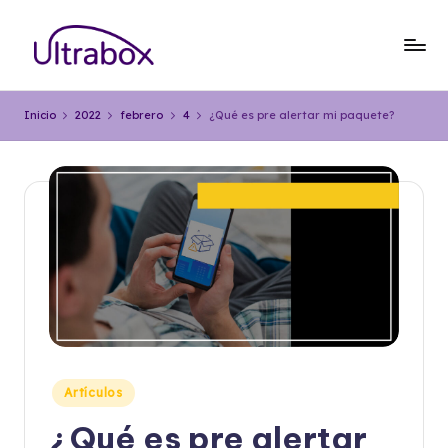
Saltar
al
B
Traemos
contenido
las
l
Inicio
2022
febrero
4
¿Qué es pre alertar mi paquete?
cosas
o
que
importan
g
U
lt
r
a
b
o
Publicado
Artículos
x
en
¿Qué es pre alertar