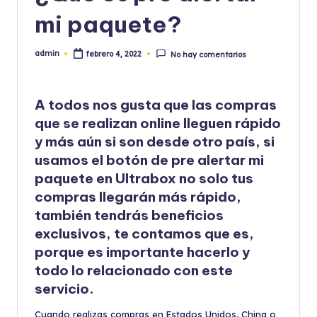
mi paquete?
admin
febrero 4, 2022
No hay comentarios
Publicado
por
A todos nos gusta que las compras
que se realizan online lleguen rápido
y más aún si son desde otro país, si
usamos el botón de pre alertar mi
paquete en
Ultrabox
no solo tus
compras llegarán más rápido,
también tendrás beneficios
exclusivos, te contamos que es,
porque es importante hacerlo y
todo lo relacionado con este
servicio.
Cuando realizas compras en Estados Unidos, China o