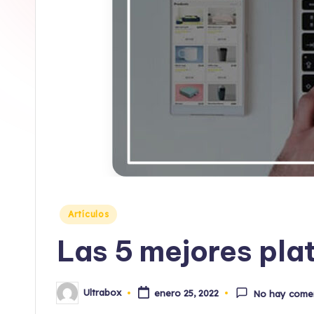
o
x
Publicado
Artículos
en
Las 5 mejores pl
Ultrabox
enero 25, 2022
No hay come
Publicado
por