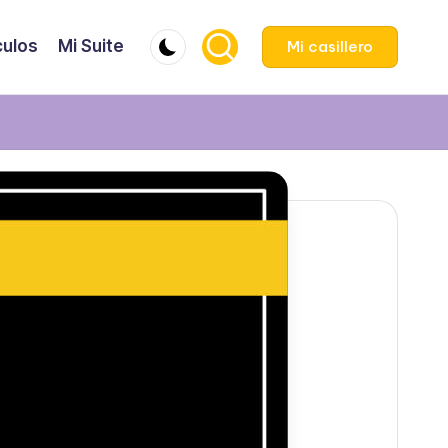
culos
Mi Suite
Mi casillero