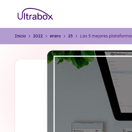
Saltar
B
al
Traemos
contenido
las
l
Inicio
2022
enero
25
Las 5 mejores plataforma
cosas
o
que
importan
g
U
lt
r
a
b