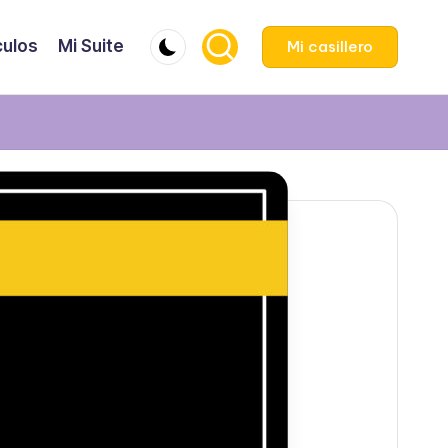
culos
Mi Suite
Mi casillero