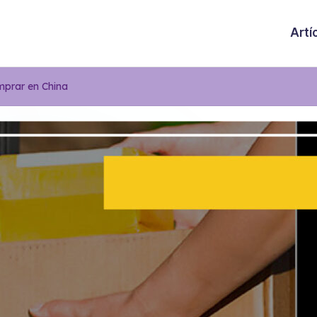
Artí
mprar en China