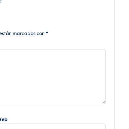
?
 están marcados con
*
Web