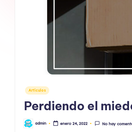
o
x
Publicado
Artículos
en
Perdiendo el mied
admin
enero 24, 2022
No hay coment
Publicado
por