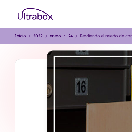
Saltar
B
al
Traemos
contenido
las
l
Inicio
2022
enero
24
Perdiendo el miedo de co
cosas
o
que
importan
g
U
lt
r
a
b