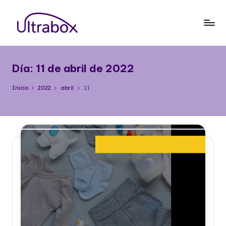
Saltar
al
B
Traemos
contenido
las
l
cosas
Día:
11 de abril de 2022
o
que
importan
g
Inicio
2022
abril
11
U
lt
r
a
b
o
x