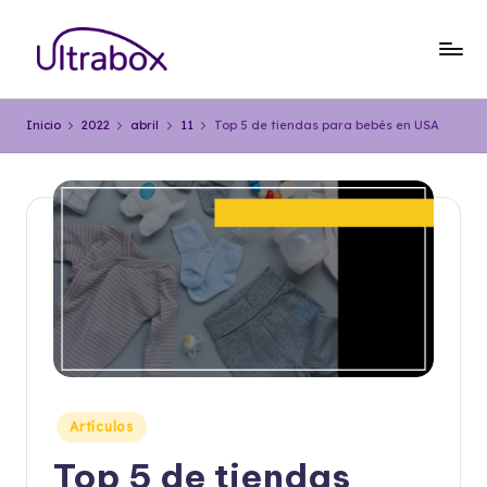
Saltar
al
B
Traemos
contenido
las
l
Inicio
2022
abril
11
Top 5 de tiendas para bebés en USA
cosas
o
que
importan
g
U
lt
r
a
b
o
Publicado
Artículos
x
en
Top 5 de tiendas