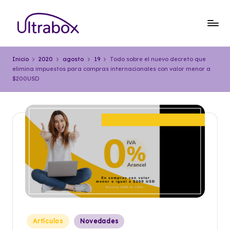
Saltar
al
B
Traemos
contenido
las
l
Inicio
2020
agosto
19
Todo sobre el nuevo decreto que
cosas
elimina impuestos para compras internacionales con valor menor a
o
que
$200USD
importan
g
U
lt
r
a
b
o
x
Publicado
Artículos
Novedades
en