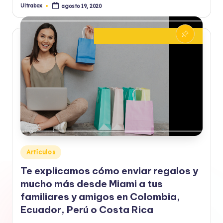
Ultrabox
agosto 19, 2020
Publicado
por
Publicado
Artículos
en
Te explicamos cómo enviar regalos y
mucho más desde Miami a tus
familiares y amigos en Colombia,
Ecuador, Perú o Costa Rica