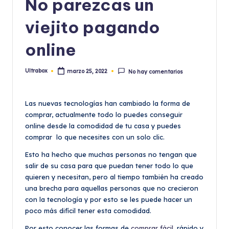
No parezcas un
viejito pagando
online
Ultrabox
marzo 25, 2022
No hay comentarios
Publicado
por
Las nuevas tecnologías han cambiado la forma de
comprar, actualmente todo lo puedes conseguir
online desde la comodidad de tu casa y puedes
comprar lo que necesites con un solo clic.
Esto ha hecho que muchas personas no tengan que
salir de su casa para que puedan tener todo lo que
quieren y necesitan, pero al tiempo también ha creado
una brecha para aquellas personas que no crecieron
con la tecnología y por esto se les puede hacer un
poco más difícil tener esta comodidad.
Por esto conocer las formas de
comprar fácil
, rápido y