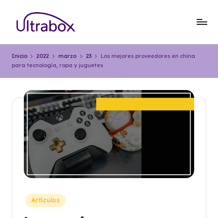
Saltar
al
B
Traemos
contenido
las
l
Inicio
2022
marzo
23
Los mejores proveedores en china
cosas
para tecnología, ropa y juguetes
o
que
importan
g
U
lt
r
a
b
o
x
Publicado
Artículos
en