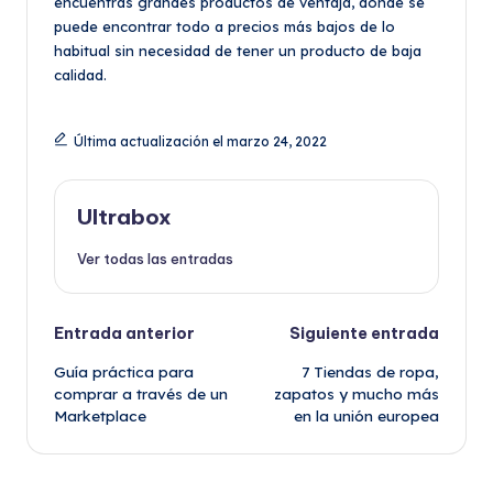
encuentras grandes productos de ventaja, donde se
puede encontrar todo a precios más bajos de lo
habitual sin necesidad de tener un producto de baja
calidad.
Última actualización el marzo 24, 2022
Ultrabox
Ver todas las entradas
Navegación
Entrada anterior
Siguiente entrada
Guía práctica para
7 Tiendas de ropa,
de
comprar a través de un
zapatos y mucho más
Marketplace
en la unión europea
entradas