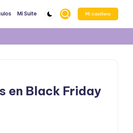
culos
Mi Suite
Mi casillero
s en Black Friday