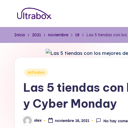
Saltar
B
al
Traemos
contenido
las
l
Inicio
2021
noviembre
18
Las 5 tiendas con lo
cosas
o
que
importan
g
U
Publicado
Artículos
en
lt
Las 5 tiendas con
r
y Cyber Monday
a
b
alex
noviembre 18, 2021
No hay come
Publicado
por