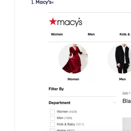
Macy’s
=