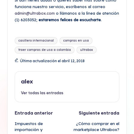
Si aún tienes dudas o quieres saber más sobre cómo
funciona nuestro servicio, escríbenos al correo
admin@ultrabox.com
o llámanos a la línea de atención
(1) 6203052;
estaremos felices de escucharte
.
Etiquetas:
casillero internacional
compras en usa
traer compras de usa a colombia
ultrabox
Última actualización el abril 12, 2018
alex
Ver todas las entradas
Navegación
Entrada anterior
Siguiente entrada
Impuestos de
¿Cómo comprar en el
de
importación y
marketplace Ultrabox?