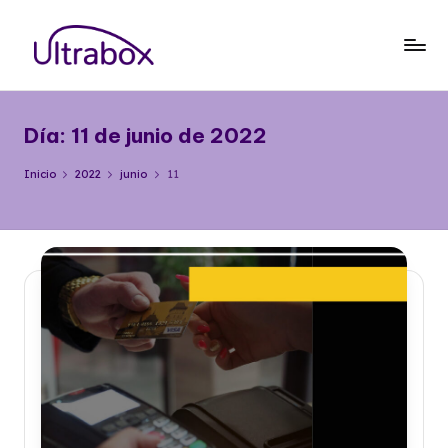
Saltar
al
B
Traemos
contenido
las
l
cosas
Día:
11 de junio de 2022
o
que
importan
g
Inicio
2022
junio
11
U
lt
r
a
b
o
x