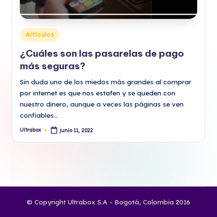
Publicado
Artículos
en
¿Cuáles son las pasarelas de pago
más seguras?
Sin duda uno de los miedos más grandes al comprar
por internet es que nos estafen y se queden con
nuestro dinero, aunque a veces las páginas se ven
confiables…
Ultrabox
junio 11, 2022
Publicado
por
© Copyright Ultrabox S.A - Bogotá, Colombia 2016