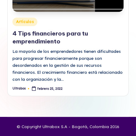
Publicado
Artículos
en
4 Tips financieros para tu
emprendimiento
La mayoría de los emprendedores tienen dificultades
para progresar financieramente porque son
desordenados en la gestión de sus recursos
financieros. El crecimiento financiero está relacionado
con la organización y la…
Ultrabox
febrero 25, 2022
Publicado
por
© Copyright Ultrabox S.A - Bogotá, Colombia 2016