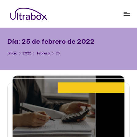
Saltar
al
B
Traemos
contenido
las
l
cosas
Día:
25 de febrero de 2022
o
que
importan
g
Inicio
2022
febrero
25
U
lt
r
a
b
o
x