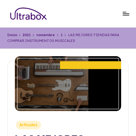
Saltar
al
B
Traemos
contenido
las
l
Inicio
2021
noviembre
1
LAS MEJORES TIENDAS PARA
cosas
COMPRAR INSTRUMENTOS MUSICALES
o
que
importan
g
U
lt
r
a
b
o
x
Publicado
Artículos
en