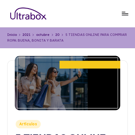
Saltar
al
B
Traemos
contenido
las
l
Inicio
2021
octubre
20
5 TIENDAS ONLINE PARA COMPRAR
cosas
ROPA: BUENA, BONITA Y BARATA
o
que
importan
g
U
lt
r
a
b
o
x
Publicado
Artículos
en