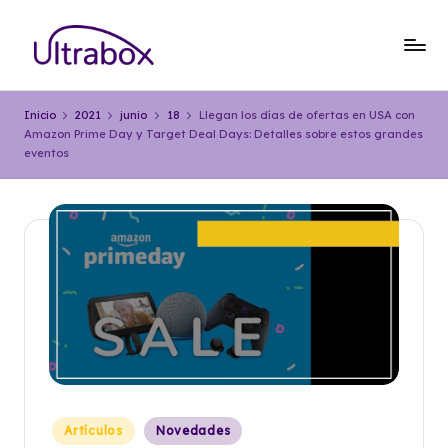
Saltar
al
B
Traemos
contenido
las
l
Inicio
2021
junio
18
Llegan los días de ofertas en USA con
cosas
Amazon Prime Day y Target Deal Days: Detalles sobre estos grandes
o
que
eventos
importan
g
U
lt
r
a
b
o
x
Publicado
Artículos
Novedades
en