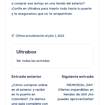
a comprar ese antojo en una tienda del exterior?
¡Confía en Ultrabox para traerlo todo hasta tu puerta
y te aseguramos que no te arrepentirás!
Última actualización el julio 1, 2022
Ultrabox
Ver todas las entradas
Navegación
Entrada anterior
Siguiente entrada
¿Cómo comprar online
MEMORIAL DAY:
de
en el exterior y recibir
Ofertas imperdibles en
en tu puerta en
tiendas de USA ¡Así
entradas
Colombia? ¡Te damos
puedes aprovecharlas!
una guía completa con