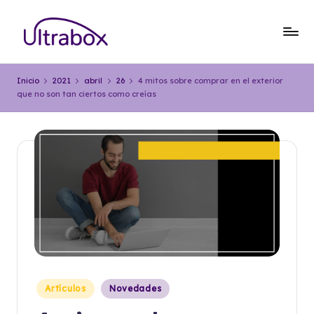
Saltar
al
B
Traemos
contenido
las
l
Inicio
2021
abril
26
4 mitos sobre comprar en el exterior
cosas
que no son tan ciertos como creías
o
que
importan
g
U
lt
r
a
b
o
x
Publicado
Artículos
Novedades
en