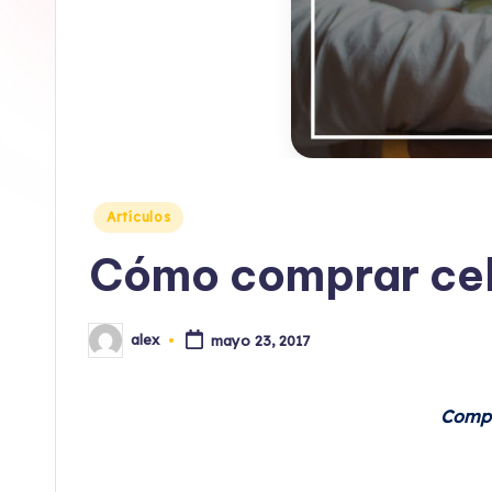
o
x
Publicado
Artículos
en
Cómo comprar celu
alex
mayo 23, 2017
Publicado
por
Compr