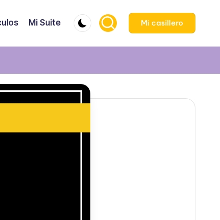
culos
Mi Suite
Mi casillero