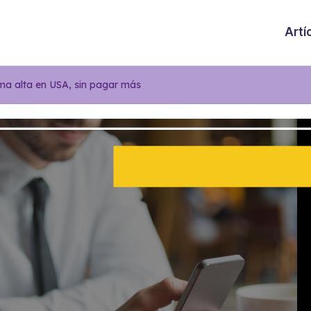
Artí
a alta en USA, sin pagar más