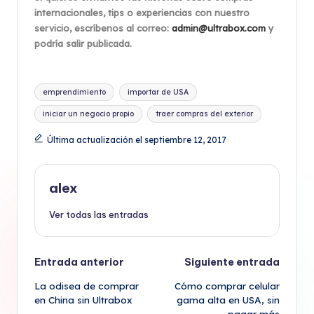
internacionales, tips o experiencias con nuestro
servicio, escríbenos al correo:
admin@ultrabox.com
y
podría salir publicada.
Etiquetas:
emprendimiento
importar de USA
iniciar un negocio propio
traer compras del exterior
Última actualización el septiembre 12, 2017
alex
Ver todas las entradas
Navegación
Entrada anterior
Siguiente entrada
La odisea de comprar
Cómo comprar celular
de
en China sin Ultrabox
gama alta en USA, sin
pagar más