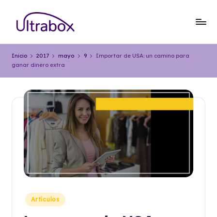
Saltar
al
B
Traemos
contenido
las
l
Inicio
2017
mayo
9
Importar de USA: un camino para
cosas
ganar dinero extra
o
que
importan
g
U
lt
r
a
b
o
x
Publicado
Artículos
en