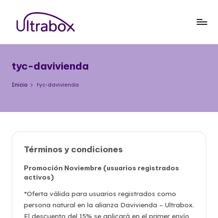
Saltar
al
B
Traemos
contenido
las
l
cosas
tyc-davivienda
o
que
importan
g
Inicio
tyc-davivienda
U
lt
r
Términos y condiciones
a
b
Promoción
Noviembre
(usuarios registrados
activos
)
o
*Oferta válida para usuarios registrados como
x
persona natural en la alianza Davivienda – Ultrabox.
El descuento del 15% se aplicará en el primer envío