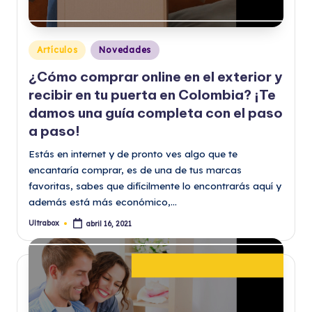
Publicado
Artículos
Novedades
en
¿Cómo comprar online en el exterior y
recibir en tu puerta en Colombia? ¡Te
damos una guía completa con el paso
a paso!
Estás en internet y de pronto ves algo que te
encantaría comprar, es de una de tus marcas
favoritas, sabes que difícilmente lo encontrarás aquí y
además está más económico,…
Ultrabox
abril 16, 2021
Publicado
por