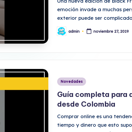
Una nueva edición de Black F
emoción invade a muchas pers
exterior puede ser complicad
admin
noviembre 27, 2019
Publicado
por
Publicado
Novedades
en
Guía completa para 
desde Colombia
Comprar online es una tendenc
tiempo y dinero que esto sup