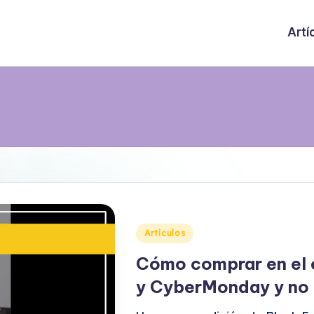
Artí
Publicado
Artículos
en
Cómo comprar en el e
y CyberMonday y no m