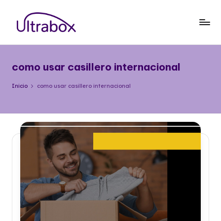
Saltar
al
B
Traemos
contenido
las
l
cosas
como usar casillero internacional
o
que
importan
g
Inicio
como usar casillero internacional
U
lt
r
a
b
o
x