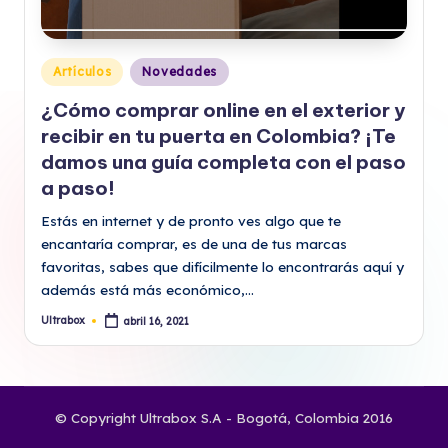
Publicado
Artículos
Novedades
en
¿Cómo comprar online en el exterior y
recibir en tu puerta en Colombia? ¡Te
damos una guía completa con el paso
a paso!
Estás en internet y de pronto ves algo que te
encantaría comprar, es de una de tus marcas
favoritas, sabes que difícilmente lo encontrarás aquí y
además está más económico,…
Ultrabox
abril 16, 2021
Publicado
por
© Copyright Ultrabox S.A - Bogotá, Colombia 2016