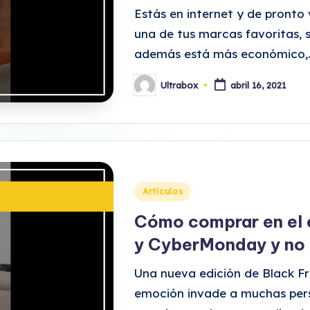
Estás en internet y de pronto
una de tus marcas favoritas, s
además está más económico,
Ultrabox
abril 16, 2021
Publicado
por
Publicado
Artículos
en
Cómo comprar en el e
y CyberMonday y no m
Una nueva edición de Black F
emoción invade a muchas pers