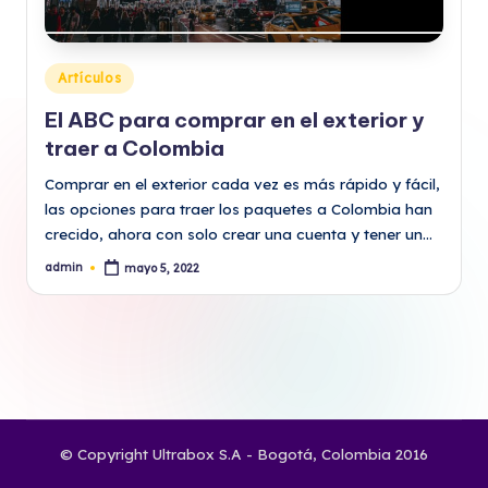
Publicado
Artículos
en
El ABC para comprar en el exterior y
traer a Colombia
Comprar en el exterior cada vez es más rápido y fácil,
las opciones para traer los paquetes a Colombia han
crecido, ahora con solo crear una cuenta y tener un…
admin
mayo 5, 2022
Publicado
por
© Copyright Ultrabox S.A - Bogotá, Colombia 2016