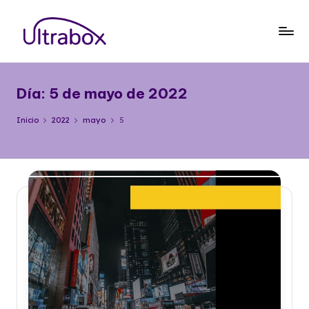
Saltar
al
B
Traemos
contenido
las
l
cosas
Día:
5 de mayo de 2022
o
que
importan
g
Inicio
2022
mayo
5
U
lt
r
a
b
o
x