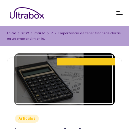
Saltar
al
B
Traemos
contenido
las
l
Inicio
2022
marzo
7
Importancia de tener finanzas claras
cosas
en un emprendimiento.
o
que
importan
g
U
lt
r
a
b
o
x
Publicado
Artículos
en