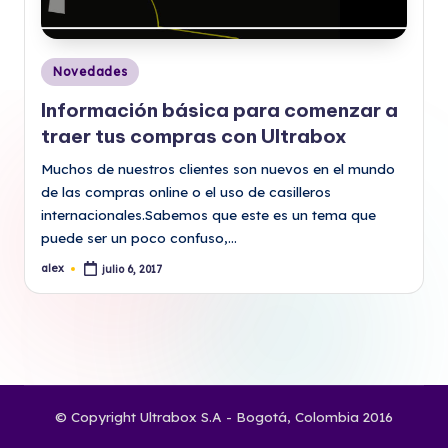
Publicado
Novedades
en
Información básica para comenzar a
traer tus compras con Ultrabox
Muchos de nuestros clientes son nuevos en el mundo
de las compras online o el uso de casilleros
internacionales.Sabemos que este es un tema que
puede ser un poco confuso,…
alex
julio 6, 2017
Publicado
por
© Copyright Ultrabox S.A - Bogotá, Colombia 2016