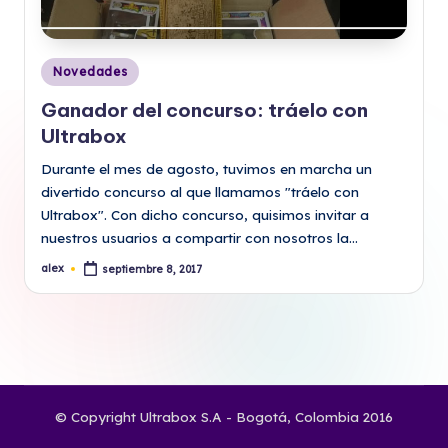
Publicado
Novedades
en
Ganador del concurso: tráelo con
Ultrabox
Durante el mes de agosto, tuvimos en marcha un
divertido concurso al que llamamos "tráelo con
Ultrabox". Con dicho concurso, quisimos invitar a
nuestros usuarios a compartir con nosotros la…
alex
septiembre 8, 2017
Publicado
por
© Copyright Ultrabox S.A - Bogotá, Colombia 2016