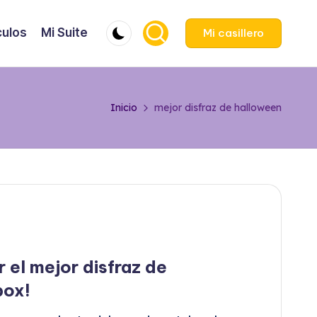
culos
Mi Suite
Mi casillero
Inicio
mejor disfraz de halloween
 el mejor disfraz de
box!