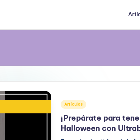
Artí
Publicado
Artículos
en
¡Prepárate para tener
Halloween con Ultra