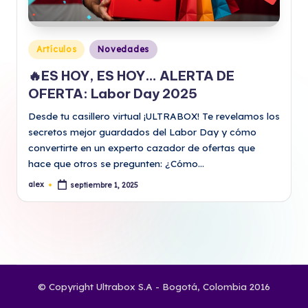
Publicado
Artículos
Novedades
en
🔥ES HOY, ES HOY… ALERTA DE
OFERTA: Labor Day 2025
Desde tu casillero virtual ¡ULTRABOX! Te revelamos los
secretos mejor guardados del Labor Day y cómo
convertirte en un experto cazador de ofertas que
hace que otros se pregunten: ¿Cómo…
alex
septiembre 1, 2025
Publicado
por
© Copyright Ultrabox S.A - Bogotá, Colombia 2016