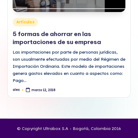
Publicado
Artículos
en
5 formas de ahorrar en las
importaciones de su empresa
Las importaciones por parte de personas jurídicas,
son usualmente efectuadas por medio del Régimen de
Importación Ordinaria. Este modelo de importaciones
genera gastos elevados en cuanto a aspectos como:
Pago…
alex
marzo 12, 2018
Publicado
por
© Copyright Ultrabox S.A - Bogotá, Colombia 2016