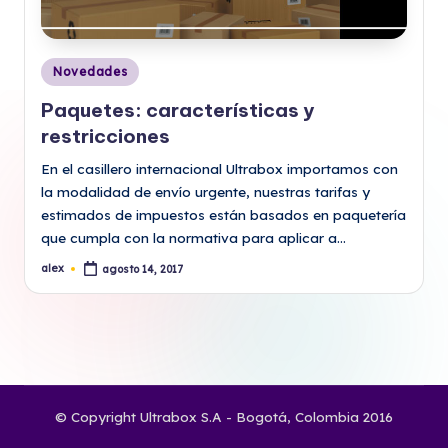
Publicado
Novedades
en
Paquetes: características y
restricciones
En el casillero internacional Ultrabox importamos con
la modalidad de envío urgente, nuestras tarifas y
estimados de impuestos están basados en paquetería
que cumpla con la normativa para aplicar a…
alex
agosto 14, 2017
Publicado
por
© Copyright Ultrabox S.A - Bogotá, Colombia 2016