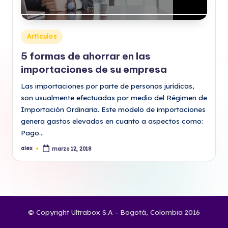
Publicado
Artículos
en
5 formas de ahorrar en las
importaciones de su empresa
Las importaciones por parte de personas jurídicas,
son usualmente efectuadas por medio del Régimen de
Importación Ordinaria. Este modelo de importaciones
genera gastos elevados en cuanto a aspectos como:
Pago…
alex
marzo 12, 2018
Publicado
por
© Copyright Ultrabox S.A - Bogotá, Colombia 2016