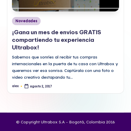
Publicado
Novedades
en
¡Gana un mes de envios GRATIS
compartiendo tu experiencia
Ultrabox!
Sabemos que sonríes al recibir tus compras
internacionales en la puerta de tu casa con Ultrabox y
queremos ver esa sonrisa. Captúrala con una foto o
video creativo destapando tu…
alex
agosto 2, 2017
Publicado
por
© Copyright Ultrabox S.A - Bogotá, Colombia 2016