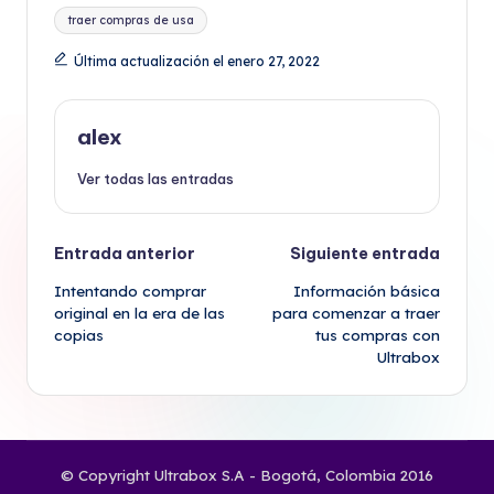
traer compras de usa
Última actualización el enero 27, 2022
alex
Ver todas las entradas
Navegación
Entrada anterior
Siguiente entrada
Intentando comprar
Información básica
de
original en la era de las
para comenzar a traer
copias
tus compras con
entradas
Ultrabox
© Copyright Ultrabox S.A - Bogotá, Colombia 2016