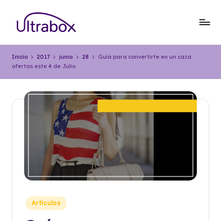
Saltar
al
B
Traemos
contenido
las
l
Inicio
2017
junio
28
Guía para convertirte en un caza
cosas
ofertas este 4 de Julio
o
que
importan
g
U
lt
r
a
b
o
x
Publicado
Artículos
en