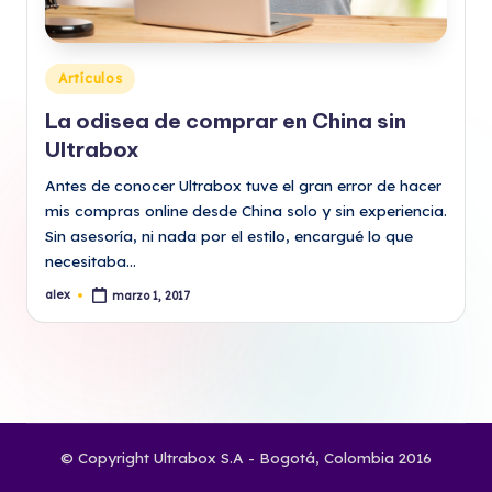
Publicado
Artículos
en
La odisea de comprar en China sin
Ultrabox
Antes de conocer Ultrabox tuve el gran error de hacer
mis compras online desde China solo y sin experiencia.
Sin asesoría, ni nada por el estilo, encargué lo que
necesitaba…
alex
marzo 1, 2017
Publicado
por
© Copyright Ultrabox S.A - Bogotá, Colombia 2016